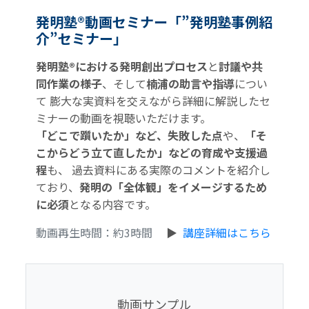
発明塾®動画セミナー「”発明塾事例紹
介”セミナー」
発明塾®における発明創出プロセス
と
討議や共
同作業の様子
、そして
楠浦の助言や指導
につい
て
膨大な実資料を交えながら詳細に解説したセ
ミナーの動画を視聴いただけます。
「どこで躓いたか」など、失敗した点
や、
「そ
こからどう立て直したか」などの育成や支援過
程
も、
過去資料にある実際のコメントを紹介し
ており、
発明の「全体観」をイメージするため
に必須
となる内容です。
動画再生時間：約3時間
▶
講座詳細はこちら
動画サンプル