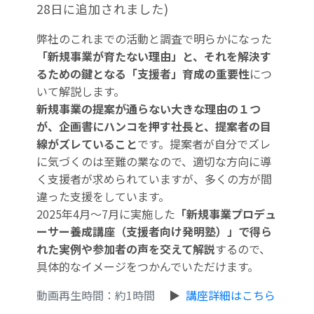
28日に追加されました)
弊社のこれまでの活動と調査で明らかになった
「新規事業が育たない理由」と、それを解決す
るための鍵となる「支援者」育成の重要性
につ
いて解説します。
新規事業の提案が通らない大きな理由の１つ
が、企画書にハンコを押す社長と、提案者の目
線がズレていること
です。提案者が自分でズレ
に気づくのは至難の業なので、適切な方向に導
く支援者が求められていますが、多くの方が間
違った支援をしています。
2025年4月～7月に実施した
「新規事業プロデュ
ーサー養成講座（支援者向け発明塾）」で得ら
れた実例や参加者の声を交えて解説
するので、
具体的なイメージをつかんでいただけます。
動画再生時間：約1時間
▶
講座詳細はこちら