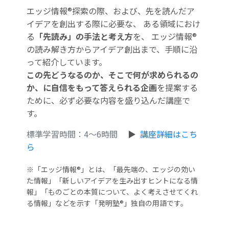
エッジ情報®探索の際、および、先を読んだア
イデアを創出する際に必要な、 ある領域におけ
る
「先読み」の手法と考え方
を、 エッジ情報®
の読み解き方からアイデア創出まで、手順に沿
って紹介しています。
この先どうなるのか、そこで何が求められるの
か、に自信をもって答えられる企画
を提案する
ために、必ず必要な内容を盛り込んだ講座で
す。
標準学習時間：4～6時間
▶
講座詳細はこち
ら
※「エッジ情報®」とは、「最先端の、エッジの効い
た情報」「新しいアイデアを生み出すヒントになる情
報」「ものごとの本質について、よく考えさせてくれ
る情報」などを示す「発明塾®」独自の用語です。