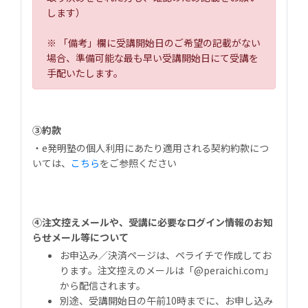
します）
※ 「備考」欄に受講開始日のご希望の記載がない
場合、準備可能な最も早い受講開始日にて受講を
手配いたします。
③約款
・e発明塾の個人利用にあたり適用される契約約款につ
いては、
こちら
をご参照ください
④注文控えメールや、受講に必要なログイン情報のお知
らせメール等について
お申込み／決済ページは、ペライチで作成してお
ります。注文控えのメールは「@peraichi.com」
から配信されます。
別途、受講開始日の午前10時までに、お申し込み