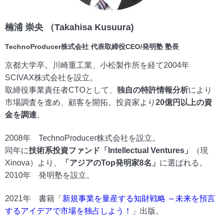
楠浦 崇央 （Takahisa Kusuura)
TechnoProducer株式会社 代表取締役CEO/発明塾 塾長
京都大学卒。川崎重工業、小松製作所を経て2004年
SCIVAX株式会社を設立。
取締役事業責任者CTOとして、
独自の特許情報分析
により
市場調査を進め、顧客を開拓。投資家より
20億円以上の資
金を調達
。
2008年 TechnoProducer株式会社を設立。
同年に
技術系投資ファンド「Intellectual Ventures」
（現
Xinova）より、
「アジアのTop発明家8名」
に選ばれる。
2010年 発明塾を設立。
2021年 書籍「
新規事業を量産する知財戦略 ～未来を預言
するアイデアで市場を独占しよう！
」出版。