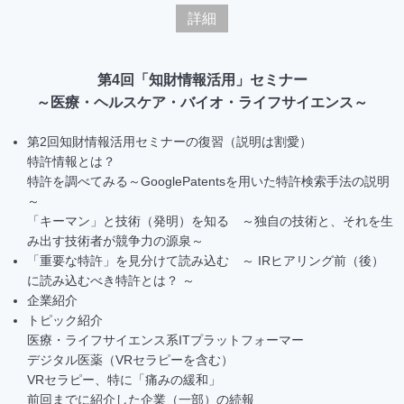
詳細
第4回「知財情報活用」セミナー
～医療・ヘルスケア・バイオ・ライフサイエンス～
第2回知財情報活用セミナーの復習（説明は割愛）
特許情報とは？
特許を調べてみる～GooglePatentsを用いた特許検索手法の説明
～
「キーマン」と技術（発明）を知る ～独自の技術と、それを生
み出す技術者が競争力の源泉～
「重要な特許」を見分けて読み込む ～ IRヒアリング前（後）
に読み込むべき特許とは？ ～
企業紹介
トピック紹介
医療・ライフサイエンス系ITプラットフォーマー
デジタル医薬（VRセラピーを含む）
VRセラピー、特に「痛みの緩和」
前回までに紹介した企業（一部）の続報