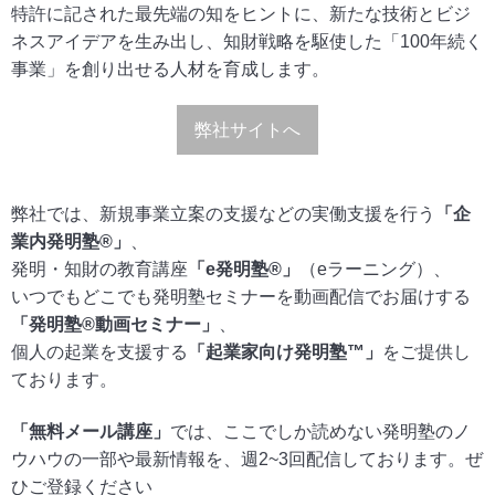
特許に記された最先端の知をヒントに、新たな技術とビジ
ネスアイデアを生み出し、知財戦略を駆使した「100年続く
事業」を創り出せる人材を育成します。
弊社サイトへ
弊社では、新規事業立案の支援などの実働支援を行う
「企
業内発明塾®」
、
発明・知財の教育講座
「e発明塾®」
（eラーニング）、
いつでもどこでも発明塾セミナーを動画配信でお届けする
「発明塾®動画セミナー」
、
個人の起業を支援する
「起業家向け発明塾™」
をご提供し
ております。
「無料メール講座」
では、ここでしか読めない発明塾のノ
ウハウの一部や最新情報を、週2~3回配信しております。ぜ
ひご登録ください