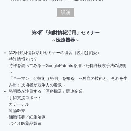
詳細
第3回「知財情報活用」セミナー
～医療機器～
第2回知財情報活用セミナーの復習（説明は割愛）
特許情報とは？
特許を調べてみる～GooglePatentsを用いた特許検索手法の説明
～
「キーマン」と技術（発明）を知る ～独自の技術と、それを生
み出す技術者が競争力の源泉～
発明塾が注目する「医療機器」関連企業
手術支援ロボット
カテーテル
遠隔医療
細胞培養／細胞治療
バイオ医薬品製造