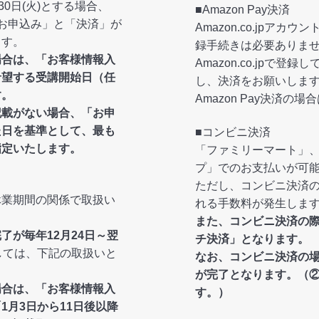
月30日(火)とする場合、
■Amazon Pay決済
に「お申込み」と「決済」が
Amazon.co.jpア
ます。
録手続きは必要ありま
場合は、「お客様情報入
Amazon.co.jpで
希望する受講開始日（任
し、決済をお願いしま
す。
Amazon Pay決済
記載がない場合、「お申
た日を基準として、最も
■コンビニ決済
指定いたします。
「ファミリーマート」
プ」でのお支払いが可
ただし、コンビニ決済
休業期間の関係で取扱い
れる手数料が発生しま
また、コンビニ決済の
了が毎年12月24日～翌
チ決済」となります。
しては、下記の取扱いと
なお、コンビニ決済の
が完了となります。（
場合は、「お客様情報入
す。）
1月3日から11日後以降