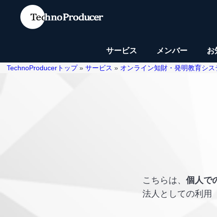
サービス
メンバー
お
TechnoProducerトップ
»
サービス
»
オンライン知財・発明教育システ
こちらは、
個人で
法人としての利用