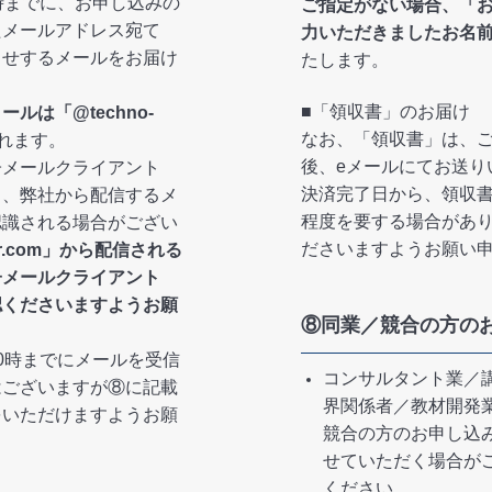
時までに、お申し込みの
ご指定がない場合、「
たメールアドレス宛て
力いただきましたお名
らせするメールをお届け
たします。
■「領収書」のお届け
メールは
「@techno-
なお、「領収書」は、
れます。
後、eメールにてお送り
子メールクライアント
決済完了日から、領収書
り、弊社から配信するメ
程度を要する場合があ
認識される場合がござい
ださいますようお願い
cer.com」から配信される
子メールクライアント
認くださいますようお願
⑧同業／競合の方の
0時までにメールを受信
コンサルタント業／
はございますが⑧に記載
界関係者／教材開発
をいただけますようお願
競合の方のお申し込
せていただく場合が
ください。