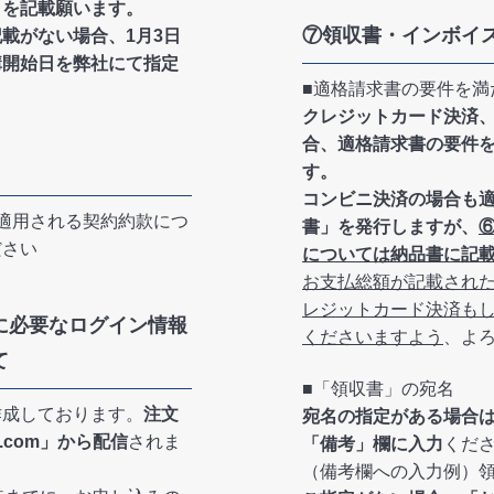
」を記載願います。
⑦領収書・インボイ
載がない場合、1月3日
講開始日を弊社にて指定
■適格請求書の要件を満
クレジットカード決済、お
合、適格請求書の要件
す。
コンビニ決済の場合も
適用される契約約款につ
書」を発行しますが、
ださい
については納品書に記
お支払総額が記載され
レジットカード決済もしく
に必要なログイン情報
くださいますよう
、よ
て
■「領収書」の宛名
作成しております。
注文
宛名の指定がある場合
i.com」から配信
されま
「備考」欄に入力
くだ
（備考欄への入力例）領