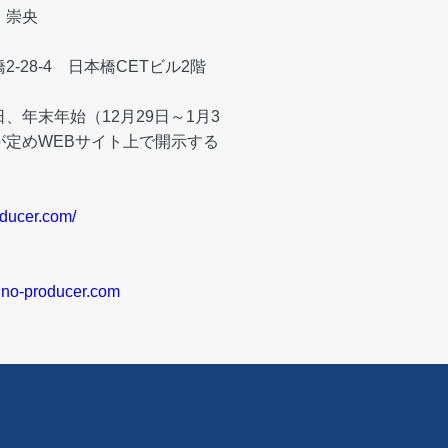
 崇央
-28-4 日本橋CETビル2階
、年末年始（12月29日～1月3
が定めWEBサイト上で開示する
oducer.com/
no-producer.com