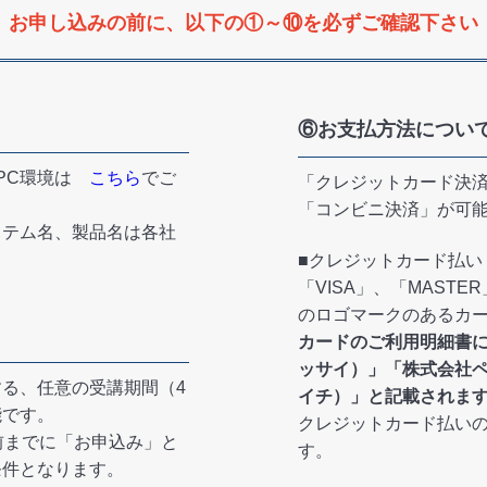
お申し込みの前に、以下の①～⑩を必ずご確認下さい
⑥お支払方法につい
なPC環境は
こちら
でご
「クレジットカード決済」
「コンビニ決済」が可
ステム名、製品名は各社
。
■クレジットカード払い
「VISA」、「MAST
のロゴマークのあるカ
カードのご利用明細書
ッサイ）」「株式会社
る、任意の受講期間（4
イ
チ）」と記載されま
能です。
クレジットカード払い
前までに「お申込み」と
す。
条件となります。