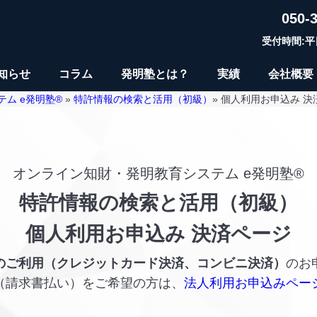
050-
受付時間:平日9
知らせ
コラム
発明塾とは？
実績
会社概要
ム e発明塾®
»
特許情報の検索と活用（初級）
» 個人利用お申込み 
オンライン知財・発明教育システム e発明塾®
特許情報の検索と活用（初級）
個人利用お申込み 決済ページ
のご利用（クレジットカード決済、コンビニ決済）
のお
（請求書払い）をご希望の方は、
法人利用お申込みペー