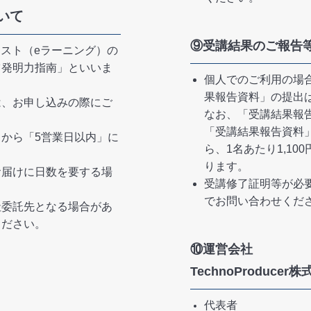
いて
⑨受講結果のご報告
キスト（eラーニング）の
ツ発明力指南」といいま
個人でのご利用の場
果報告資料」の提出
は、お申し込みの際にご
なお、「受講結果報
「受講結果報告資料
から「5営業日以内」に
ら、1名あたり1,10
ります。
お届けに日数を要する場
受講修了証明等が必
でお問い合わせくだ
社委託先となる場合があ
ください。
⑩運営会社
TechnoProduce
代表者