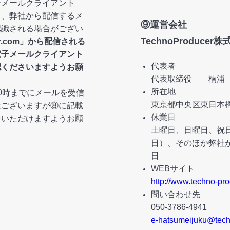
子メールクライアント
り、弊社から配信するメ
⑨運営会社
認識される場合がござい
TechnoProduce
cer.com」から配信される
電子メールクライアント
代表者
認くださいますようお願
代表取締役 楠浦
所在地
0時までにメールを受信
東京都中央区東日本橋2
はございますが⑧に記載
休業日
をいただけますようお願
土曜日、日曜日、祝日
日）、そのほか弊社
日
WEBサイト
http://www.techno-pr
問い合わせ先
050-3786-4941
e-hatsumeijuku@tech