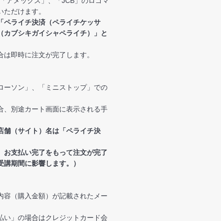
」、「アメックス」、「JCB」のロゴマ
いただけます。
「ペライチ決済（ペライチケッサ
（カブシキガイシャペライチ）」と
合は即時に注文が完了します。
ローソン」、「ミニストップ」での
合、別途カート画面に表示される手
店舗（サイト）名は「ペライチ決
、お支払い完了をもって注文が完了
受講期間に影響します。）
内容（購入金額）が記載されたメー
払い」の場合はクレジットカード会