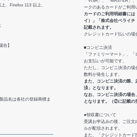
「VISA」、「MASTER
上、Firefox 113 以上、
ークのあるカードがご利用
カードのご利用明細書には
イ）」「株式会社ペライチ
上
記載されます。
クレジットカード払いの場
る場合】
■コンビニ決済
「ファミリーマート」、「
お支払いが可能です。
ただし、コンビニ決済の場
数料が発生します。
また、コンビニ決済の際、
済」となります。
なお、コンビニ決済の場合
製品名は各社の登録商標ま
となります。（②に記載の
●領収書について
受講お申込みの後、ご注文
ルが配信されます。
また、「クレジットカード