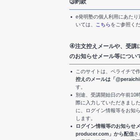
③約款
e発明塾の個人利用にあたり
いては、
こちら
をご参照く
④
注文控えメールや、受講
のお知らせメール等につい
このサイトは、ペライチで
控えのメールは「@peraich
す。
別途、受講開始日の午前10
際に入力していただきまし
に、ログイン情報等をお知
します。
ログイン情報等のお知らせ
producer.com」から配信
さ