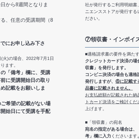
日から8週間となりま
社が発行するご利用明細書
ニエンスストアが発行する
ださい。
する、任意の受講期間（8
⑦領収書・インボイ
までにお申し込み下さ
■適格請求書の要件を満た
日(火)の場合、2022年7月1日
クレジットカード決済の場
なります。
収書」を発行します。
」の「備考」欄に、受講
コンビニ決済の場合も適格
事前に受講開始日の取り
発行しますが、
⑥に記載す
ため記載をお願いしま
品書に記載されません。
お支払総額が記載された納
トカード決済をご検討くだ
のご希望の記載がない場
上げます。
講開始日にて受講を手配
■「領収書」の宛名
宛名の指定がある場合は、
考」欄に入力
くださいます