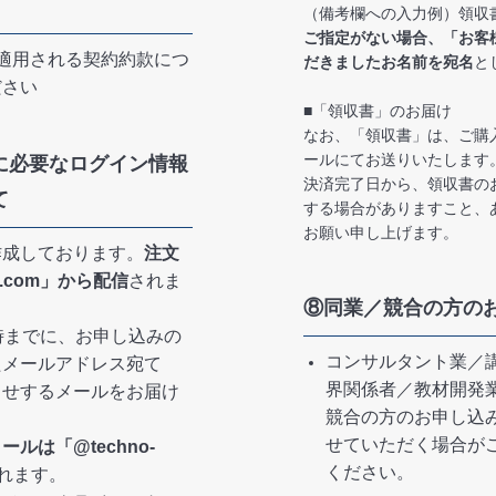
（備考欄への入力例）領収書
ご指定がない場合、「お客
適用される契約約款につ
だきましたお名前を宛名
と
ださい
■「領収書」のお届け
なお、「領収書」は、ご購
ールにてお送りいたします
に必要なログイン情報
決済完了日から、領収書の
て
する場合がありますこと、
お願い申し上げます。
作成しております。
注文
i.com」から配信
されま
⑧同業／競合の方の
時までに、お申し込みの
コンサルタント業／
たメールアドレス宛て
界関係者／教材開発
らせするメールをお届け
競合の方のお申し込
せていただく場合が
メールは
「@techno-
ください。
れます。