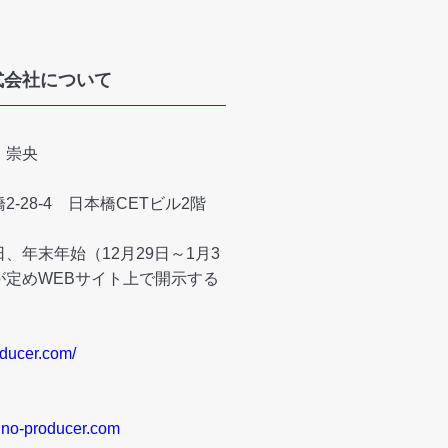
r株式会社について
 崇央
-28-4 日本橋CETビル2階
、年末年始（12月29日～1月3
が定めWEBサイト上で開示する
oducer.com/
no-producer.com